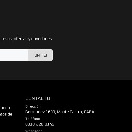
gresos, ofertas y novedades.
¡UNITE!
CONTACTO
Dirección
raer a
Bermudez 1630, Monte Castro, CABA.
ntos de
Teléfono
0810-220-0145
Whatsapp