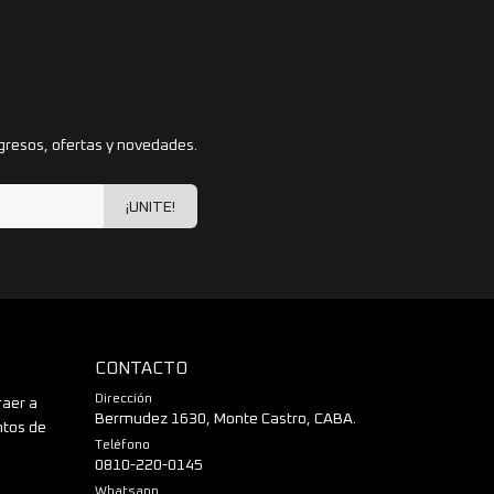
gresos, ofertas y novedades.
¡UNITE!
CONTACTO
Dirección
raer a
Bermudez 1630, Monte Castro, CABA.
ntos de
Teléfono
0810-220-0145
Whatsapp